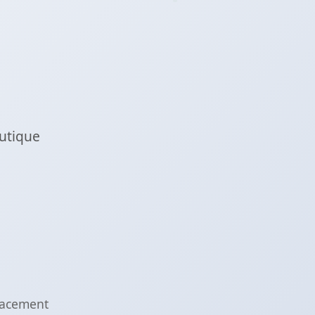
outique
s
icacement